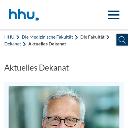
Zum Inhalt springen
Zur Suche springen
HHU
Die Medizinische Fakultät
Die Fakultät
Dekanat
Aktuelles Dekanat
Aktuelles Dekanat