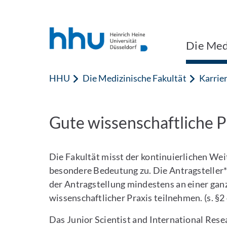
Zum Inhalt springen
Zur Suche springen
Die Medi
HHU
Die Medizinische Fakultät
Karrie
Gute wissenschaftliche P
Die Fakultät misst der kontinuierlichen Wei
besondere Bedeutung zu. Die Antragsteller*i
der Antragstellung mindestens an einer gan
wissenschaftlicher Praxis teilnehmen. (s. §2
Das Junior Scientist and International Rese