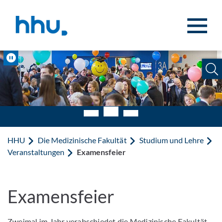
Zum Inhalt springen
Zur Suche springen
Pause
HHU
Die Medizinische Fakultät
Studium und Lehre
Veranstaltungen
Examensfeier
Examensfeier
Zweimal im Jahr verabschiedet die Medizinische Fakultät