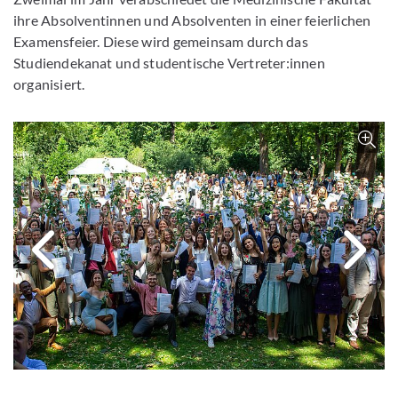
ihre Absolventinnen und Absolventen in einer feierlichen
Examensfeier. Diese wird gemeinsam durch das
Studiendekanat und studentische Vertreter:innen
organisiert.
Bild 
Nächstes Bi
V