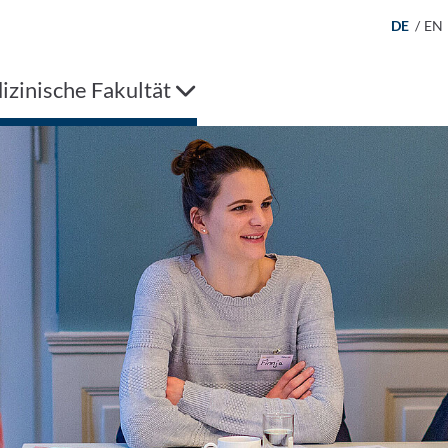
DE
/
EN
zinische Fakultät