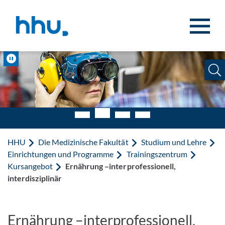
Zum Inhalt springen
Zur Suche springen
Pause
HHU
Die Medizinische Fakultät
Studium und Lehre
Einrichtungen und Programme
Trainingszentrum
Kursangebot
Ernährung –interprofessionell,
interdisziplinär
Ernährung –interprofessionell,