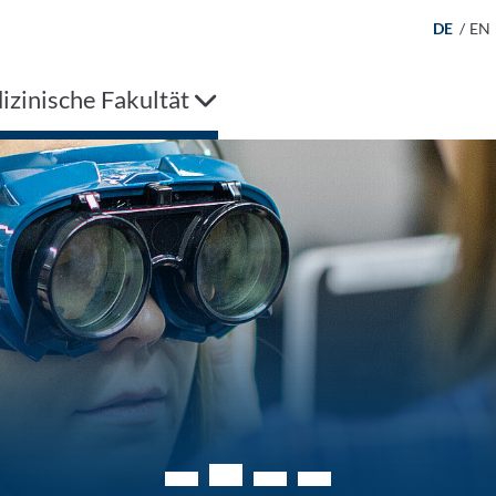
DE
/
EN
zinische Fakultät