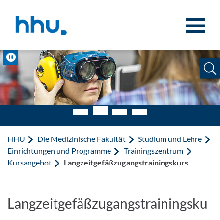
Zum Inhalt springen
Zur Suche springen
Pause
HHU
Die Medizinische Fakultät
Studium und Lehre
Einrichtungen und Programme
Trainingszentrum
Kursangebot
Langzeitgefäßzugangstrainingskurs
Langzeitgefäßzugangstrainingsku