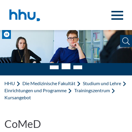
Zum Inhalt springen
Zur Suche springen
Pause
HHU
Die Medizinische Fakultät
Studium und Lehre
Einrichtungen und Programme
Trainingszentrum
Kursangebot
CoMeD