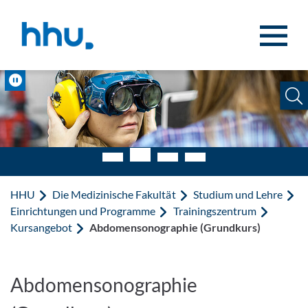
Zum Inhalt springen
Zur Suche springen
Pause
HHU
Die Medizinische Fakultät
Studium und Lehre
Einrichtungen und Programme
Trainingszentrum
Kursangebot
Abdomensonographie (Grundkurs)
Abdomensonographie