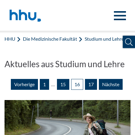
Zum Inhalt springen
Zur Suche springen
HHU
Die Medizinische Fakultät
Studium und Lehre
Aktuelles aus Studium und Lehre
Vorherige
1
…
15
16
17
Nächste