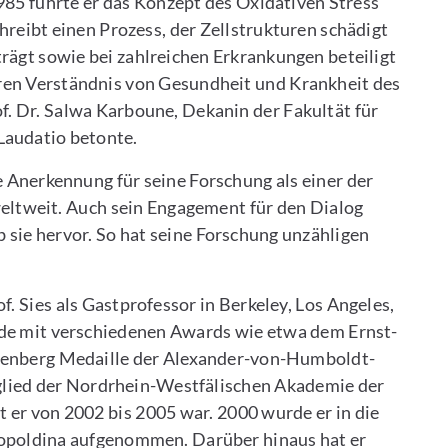
985 führte er das Konzept des Oxidativen Stress
hreibt einen Prozess, der Zellstrukturen schädigt
rägt sowie bei zahlreichen Erkrankungen beteiligt
eren Verständnis von Gesundheit und Krankheit des
. Dr. Salwa Karboune, Dekanin der Fakultät für
Laudatio betonte.
e Anerkennung für seine Forschung als einer der
eltweit. Auch sein Engagement für den Dialog
 sie hervor. So hat seine Forschung unzähligen
f. Sies als Gastprofessor in Berkeley, Los Angeles,
urde mit verschiedenen Awards wie etwa dem Ernst-
senberg Medaille der Alexander-von-Humboldt-
itglied der Nordrhein-Westfälischen Akademie der
 er von 2002 bis 2005 war. 2000 wurde er in die
opoldina aufgenommen. Darüber hinaus hat er