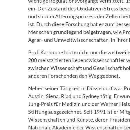
wichtige Regulationsvorgänge vermittelt. 1
ein. Der Zustand des Oxidativen Stress besc
und so zum Alterungsprozess der Zellen beit
ist. Durch diese Forschung hat er zum bess
Menschen grundlegend beigetragen, wie Prof
Agrar- und Umweltwissenschaften, in ihrer 
Prof. Karboune lobte nicht nur die weltweit
200 meistzitierten Lebenswissenschaftler w
zwischen Wissenschaft und Gesellschaft hob
anderen Forschenden den Weg geebnet.
Neben seiner Tätigkeit in Düsseldorf war Pro
Austin, Siena, Riad und Sydney tätig. Er w
Jung-Preis für Medizin und der Werner Hei
Stiftung ausgezeichnet. Seit 1991 ist er M
Wissenschaften und Künste, deren Präsident
Nationale Akademie der Wissenschaften Le