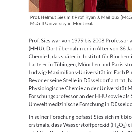
Prof. Helmut Sies mit Prof. Ryan J. Mailloux (Mc
McGill University in Montreal.
Prof. Sies war von 1979 bis 2008 Professor 
(HHU). Dort übernahm er im Alter von 36 Jah
Chemie I, das später in Institut für Bioch
hatte er in Tübingen, München und Paris stu
Ludwig-Maximilians-Universität im Fach Ph
Bevor er seine Stelle in Düsseldorf antrat, h
Physiologische Chemie an der Universität Mü
Forschungsprofessor an der HHU sowie als Se
Umweltmedizinische Forschung in Düsseldor
In seiner Forschung befasst Sies sich mit b
erstmals, dass Wasserstoffperoxid (H
O
) 
2
2