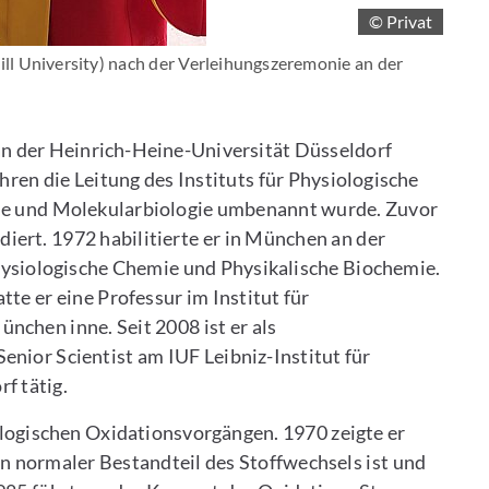
© Privat
Gill University) nach der Verleihungszeremonie an der
an der Heinrich-Heine-Universität Düsseldorf
ren die Leitung des Instituts für Physiologische
emie und Molekularbiologie umbenannt wurde. Zuvor
diert. 1972 habilitierte er in München an der
ysiologische Chemie und Physikalische Biochemie.
atte er eine Professur im Institut für
nchen inne. Seit 2008 ist er als
nior Scientist am IUF Leibniz-Institut für
f tätig.
iologischen Oxidationsvorgängen. 1970 zeigte er
ein normaler Bestandteil des Stoffwechsels ist und