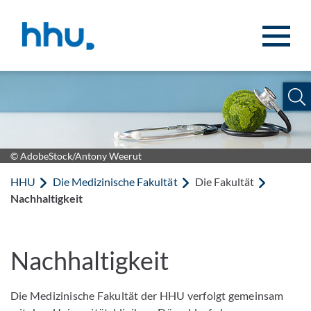
Zum Inhalt springen
Zur Suche springen
© AdobeStock/Antony Weerut
HHU
Die Medizinische Fakultät
Die Fakultät
Nachhaltigkeit
Nachhaltigkeit
Die Medizinische Fakultät der HHU verfolgt gemeinsam