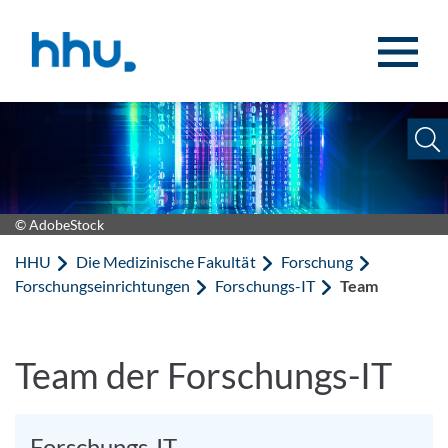
Zum Inhalt springen
Zur Suche springen
© AdobeStock
HHU
Die Medizinische Fakultät
Forschung
Forschungseinrichtungen
Forschungs-IT
Team
Team der Forschungs-IT
Forschungs-IT