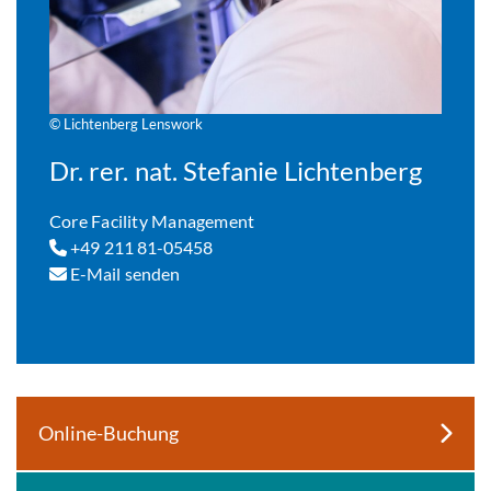
© Lichtenberg Lenswork
Dr. rer. nat. Stefanie Lichtenberg
Core Facility Management
+49 211 81-05458
E-Mail senden
Online-Buchung