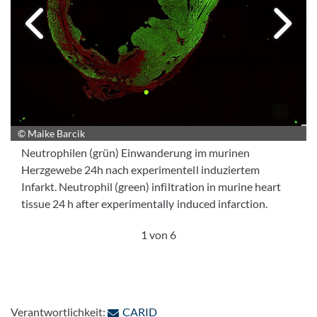
Nächstes Bi
V
© Dr. Alexander Lang
© Klinik für Kardiologie, Pneumologie und Angiologie, UKD
© Maike Barcik
© Dr. Susanne Pfeiler
© Klinik für Kardiologie, Pneumologie und Angiologie, UKD
Neutrophilen (grün) Einwanderung im murinen
Herzgewebe 24h nach experimentell induziertem
© Klinik für Kardiologie, Pneumologie und Angiologie, UKD
Infarkt. Neutrophil (green) infiltration in murine heart
tissue 24 h after experimentally induced infarction.
1 von 6
: Per E-Mail kontaktieren
Verantwortlichkeit:
CARID