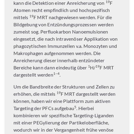
19
kann die Detektion einer Anreicherung von
F
Atomen recht empfindlich und hochspezifisch
19
mittels
F MRT nachgewiesen werden. Für die
Bildgebung von Entzündungsprozessen werden
zumeist sog. Perfluokarbon Nanoemulsionen
eingesetzt, die nach intravenöser Applikation von
phagozytischen Immunzellen v.a. Monozyten und
Makrophagen aufgenommen werden. Die
Anreicherung dieser innerhalb entzündeter
1
19
Bereiche kann dann eindeutig über
H/
F MRT
1–4
dargestellt werden
.
Um die Bandbreite der Strukturen und Zellen zu
19
erhöhen, die mittels
F MRT dargestellt werden
können, haben wir eine Plattform zum aktiven
5
Targeting der PFCs aufgebau
. Hierbei
kombinieren wir spezifische Targeting-Liganden
mit einer PEGylierung der Partikeloberfläche,
wodurch wir in der Vergangenheit frühe venöse