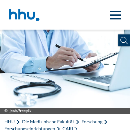
Zum Inhalt springen
Zur Suche springen
© ijeab/freepik
HHU
Die Medizinische Fakultät
Forschung
Forschungseinrichtungen
CARID