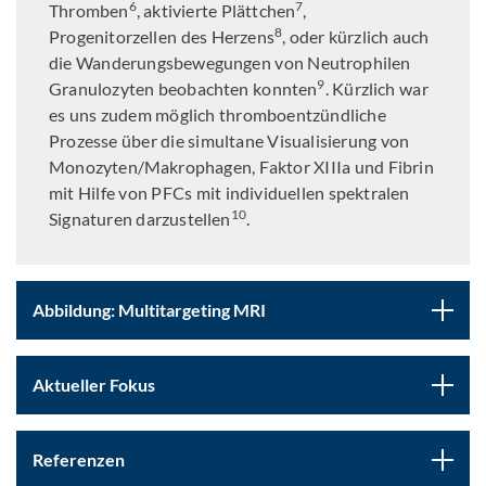
6
7
Thromben
, aktivierte Plättchen
,
8
Progenitorzellen des Herzens
, oder kürzlich auch
die Wanderungsbewegungen von Neutrophilen
9
Granulozyten beobachten konnten
. Kürzlich war
es uns zudem möglich thromboentzündliche
Prozesse über die simultane Visualisierung von
Monozyten/Makrophagen, Faktor XIIIa und Fibrin
mit Hilfe von PFCs mit individuellen spektralen
10
Signaturen darzustellen
.
Abbildung: Multitargeting MRI
Aktueller Fokus
Referenzen