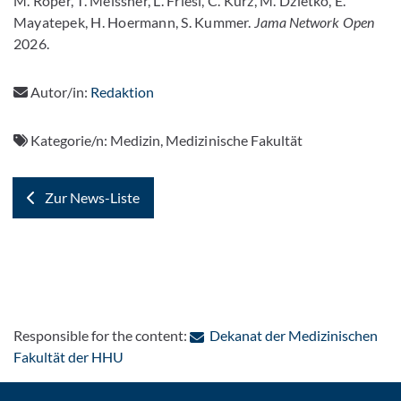
M. Röper, T. Meissner, L. Friesl, C. Kurz, M. Dzietko, E.
Mayatepek, H. Hoermann, S. Kummer.
Jama Network Open
2026.
Autor/in:
Redaktion
Kategorie/n:
Medizin, Medizinische Fakultät
Zur News-Liste
Responsible for the content:
Dekanat der Medizinischen
: Contact by e-mail
Fakultät der HHU