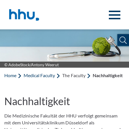
Jump to content
Jump to search
© AdobeStock/Antony Weerut
Home
Medical Faculty
The Faculty
Nachhaltigkeit
Nachhaltigkeit
Die Medizinische Fakultät der HHU verfolgt gemeinsam
mit dem Universitätsklinikum Düsseldorf als