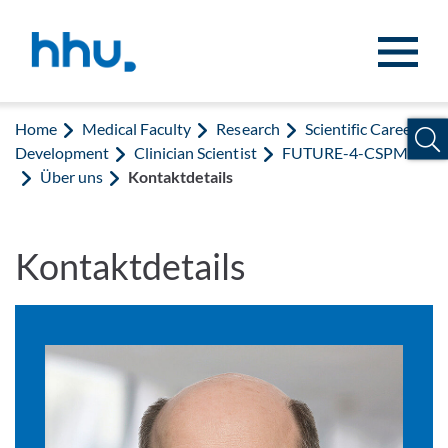
Jump to content
Jump to search
Home
Medical Faculty
Research
Scientific Career
Development
Clinician Scientist
FUTURE-4-CSPMM
Über uns
Kontaktdetails
Kontaktdetails