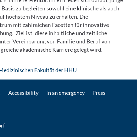
 Erfahrene Mentor:innen freuen sich darauf, junge
Basis zu begleiten sowohl eine klinische als auch
uf höchstem Niveau zu erhalten. Die
trum mit zahlreichen Facetten für innovative
ng. Ziel ist, diese inhaltliche und zeitliche
 unter Vereinbarung von Familie und Beruf von
folgreiche akademische Karriere gelegt wird.
: Contact by e-mail
Medizinischen Fakultät der HHU
t
Accessibility
In an emergency
Press
rf