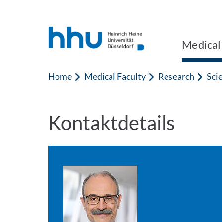
Jump to content
Jump to search
Medical
Home
Medical Faculty
Research
Sci
Kontaktdetails