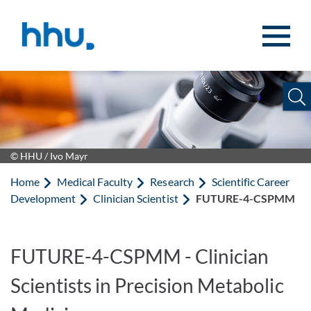
Jump to content
Jump to search
© HHU / Ivo Mayr
Home
Medical Faculty
Research
Scientific Career
Development
Clinician Scientist
FUTURE-4-CSPMM
FUTURE-4-CSPMM - Clinician
Scientists in Precision Metabolic